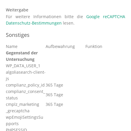
Weitergabe
Für weitere Informationen bitte die
Google reCAPTCHA
Datenschutz-Bestimmungen
lesen.
Sonstiges
Name
Aufbewahrung
Funktion
Gegenstand der
Untersuchung
WP_DATA_USER_1
algoliasearch-client-
js
complianz_policy_id
365 Tage
complianz_consent_
365 Tage
status
cmplz_marketing
365 Tage
_grecaptcha
wpEmojiSettingsSu
pports
PHPSESSID